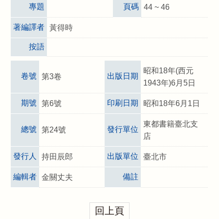
專題
頁碼
44 ~ 46
著編譯者
黃得時
按語
昭和18年(西元
卷號
出版日期
第3卷
1943年)6月5日
期號
印刷日期
第6號
昭和18年6月1日
東都書籍臺北支
總號
發行單位
第24號
店
發行人
出版單位
持田辰郎
臺北市
編輯者
備註
金關丈夫
回上頁