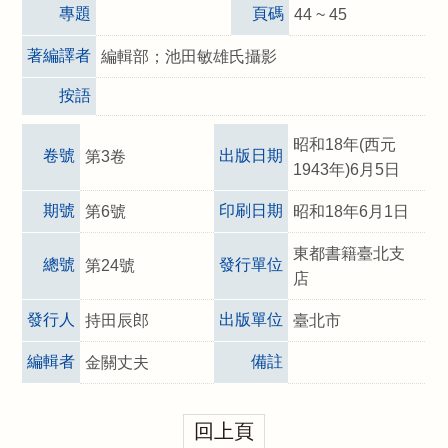
專題
頁碼
44 ~ 45
著編譯者
編輯部；池田敏雄氏攝影
按語
昭和18年(西元
卷號
出版日期
第3卷
1943年)6月5日
期號
印刷日期
第6號
昭和18年6月1日
東都書籍臺北支
總號
發行單位
第24號
店
發行人
出版單位
持田辰郎
臺北市
編輯者
備註
金關丈夫
回上頁