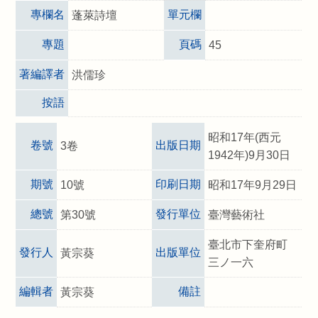
專欄名
單元欄
蓬萊詩壇
專題
頁碼
45
著編譯者
洪儒珍
按語
昭和17年(西元
卷號
出版日期
3卷
1942年)9月30日
期號
印刷日期
10號
昭和17年9月29日
總號
發行單位
第30號
臺灣藝術社
臺北市下奎府町
發行人
出版單位
黃宗葵
三ノ一六
編輯者
備註
黃宗葵