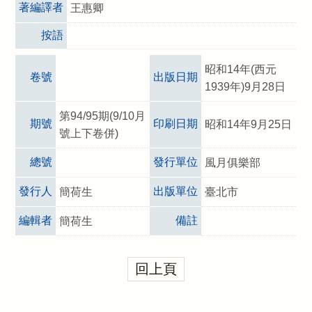
著編譯者
王惠卿
按語
昭和14年(西元
卷號
出版日期
1939年)9月28日
第94/95期(9/10月
期號
印刷日期
昭和14年9月25日
號上下卷併)
總號
發行單位
風月俱樂部
發行人
出版單位
簡荷生
臺北市
編輯者
備註
簡荷生
回上頁