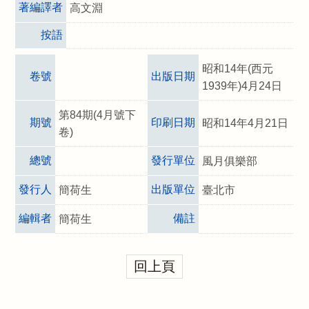
著編譯者
高文淵
按語
昭和14年(西元
卷號
出版日期
1939年)4月24日
第84期(4月號下
期號
印刷日期
昭和14年4月21日
卷)
總號
發行單位
風月俱樂部
發行人
出版單位
簡荷生
臺北市
編輯者
備註
簡荷生
回上頁