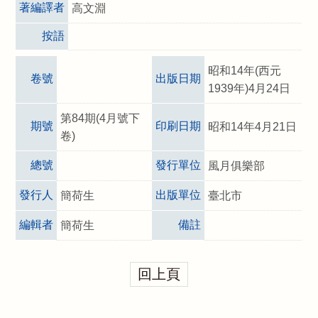
著編譯者
高文淵
按語
昭和14年(西元
卷號
出版日期
1939年)4月24日
第84期(4月號下
期號
印刷日期
昭和14年4月21日
卷)
總號
發行單位
風月俱樂部
發行人
出版單位
簡荷生
臺北市
編輯者
備註
簡荷生
回上頁