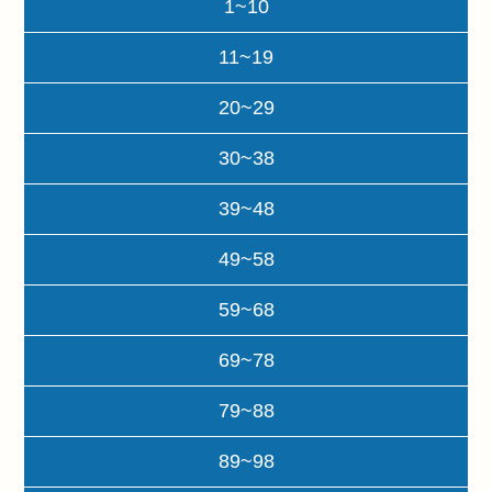
1~10
11~19
20~29
30~38
39~48
49~58
59~68
69~78
79~88
89~98