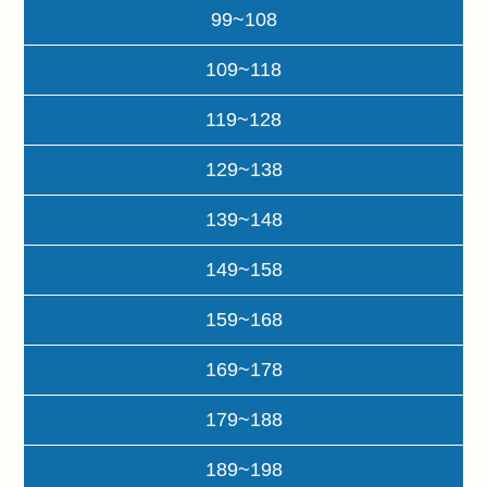
99~108
109~118
119~128
129~138
139~148
149~158
159~168
169~178
179~188
189~198