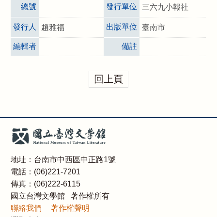
總號
發行單位
三六九小報社
發行人
出版單位
趙雅福
臺南市
編輯者
備註
回上頁
地址：台南市中西區中正路1號
電話：(06)221-7201
傳真：(06)222-6115
國立台灣文學館 著作權所有
聯絡我們
著作權聲明