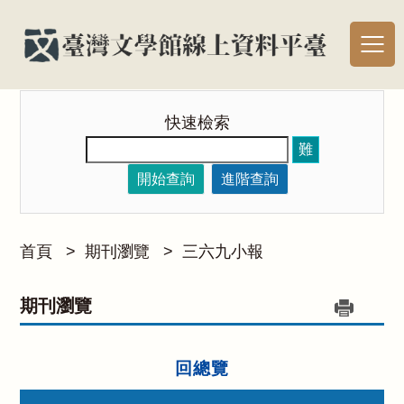
快速檢索
難
開始查詢
進階查詢
首頁
>
期刊瀏覽
>
三六九小報
期刊瀏覽
回總覽