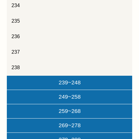
234
235
236
237
238
239~248
249~258
259~268
269~278