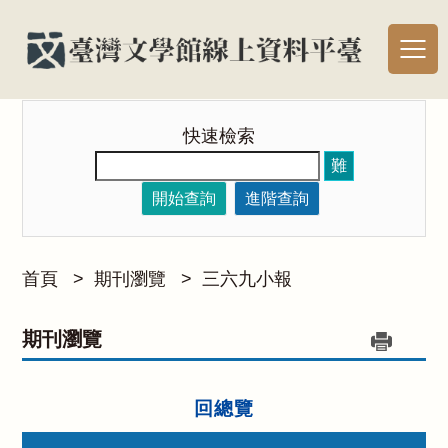
快速檢索
難
開始查詢
進階查詢
首頁
>
期刊瀏覽
>
三六九小報
期刊瀏覽
回總覽