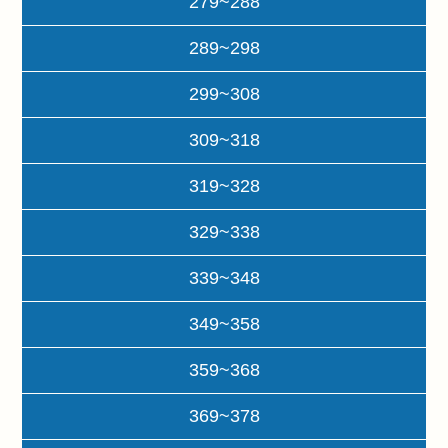
279~288
289~298
299~308
309~318
319~328
329~338
339~348
349~358
359~368
369~378