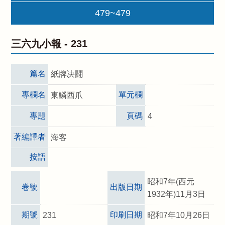
479~479
三六九小報 -
231
篇名
紙牌决鬪
專欄名
單元欄
東鱗西爪
專題
頁碼
4
著編譯者
海客
按語
昭和7年(西元
卷號
出版日期
1932年)11月3日
期號
印刷日期
231
昭和7年10月26日