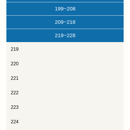
199~208
209~218
219~228
219
220
221
222
223
224