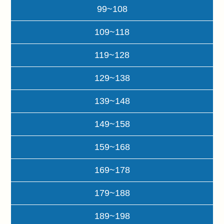
99~108
109~118
119~128
129~138
139~148
149~158
159~168
169~178
179~188
189~198