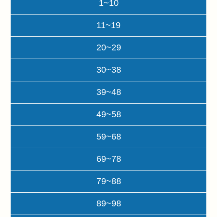
1~10
11~19
20~29
30~38
39~48
49~58
59~68
69~78
79~88
89~98