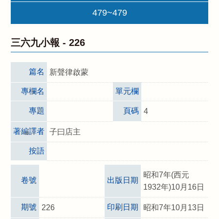
479~479
三六九小報 -
226
篇名
新聲律啟蒙
專欄名
單元欄
專題
頁碼
4
著編譯者
子曰店主
按語
昭和7年(西元
卷號
出版日期
1932年)10月16日
期號
印刷日期
226
昭和7年10月13日