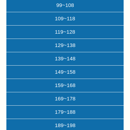
99~108
109~118
119~128
129~138
139~148
149~158
159~168
169~178
179~188
189~198