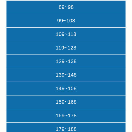
89~98
99~108
109~118
119~128
129~138
139~148
149~158
159~168
169~178
179~188