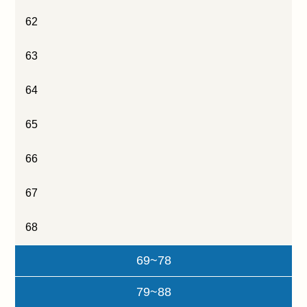
62
63
64
65
66
67
68
69~78
79~88