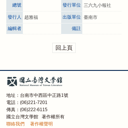
總號
發行單位
三六九小報社
發行人
出版單位
趙雅福
臺南市
編輯者
備註
回上頁
地址：台南市中西區中正路1號
電話：(06)221-7201
傳真：(06)222-6115
國立台灣文學館 著作權所有
聯絡我們
著作權聲明