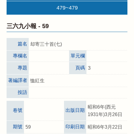
479~479
三六九小報 -
59
篇名
却寄三十首(七)
專欄名
單元欄
專題
頁碼
3
著編譯者
恤紅生
按語
昭和6年(西元
卷號
出版日期
1931年)3月26日
期號
印刷日期
59
昭和6年3月22日