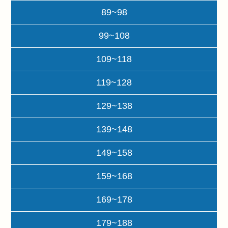
89~98
99~108
109~118
119~128
129~138
139~148
149~158
159~168
169~178
179~188