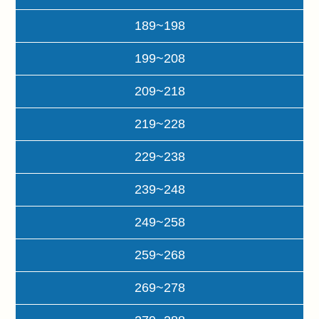
189~198
199~208
209~218
219~228
229~238
239~248
249~258
259~268
269~278