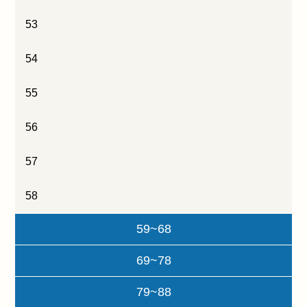
53
54
55
56
57
58
59~68
69~78
79~88