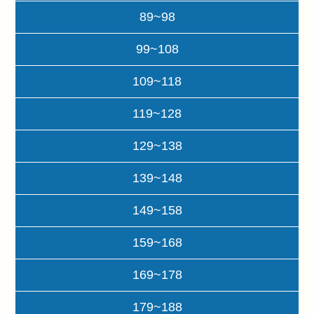
89~98
99~108
109~118
119~128
129~138
139~148
149~158
159~168
169~178
179~188