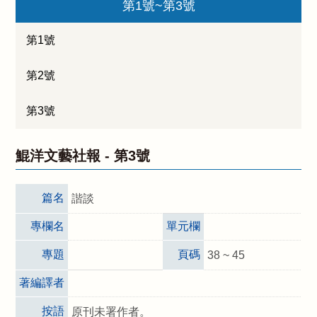
第1號~第3號
第1號
第2號
第3號
鯤洋文藝社報 -
第3號
篇名
諧談
專欄名
單元欄
專題
頁碼
38 ~ 45
著編譯者
按語
原刊未署作者。