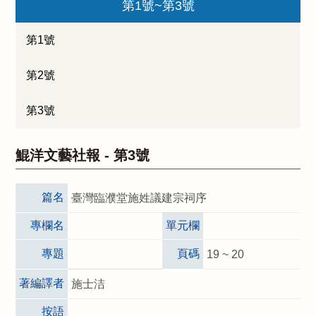
第1號~第3號
第1號
第2號
第3號
鯤洋文藝社報 -
第3號
篇名
臺灣臨濮堂施姓議建宗祠序
專欄名
單元欄
專題
頁碼
19 ~ 20
著編譯者
施士洁
按語