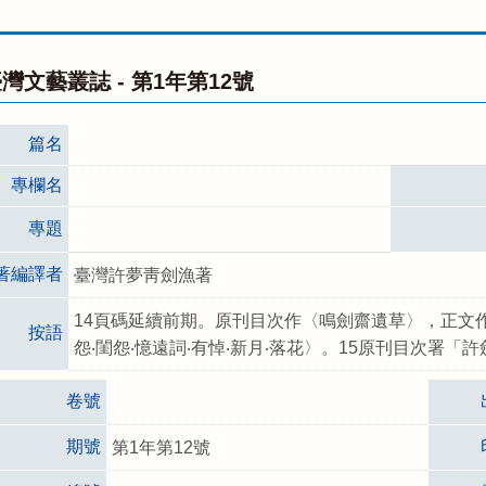
灣文藝叢誌 -
第1年第12號
篇名
專欄名
專題
著編譯者
臺灣許夢靑劍漁著
14頁碼延續前期。原刊目次作〈鳴劍齋遺草〉，正文作〈鳴
按語
怨‧閨怨‧憶遠詞‧有悼‧新月‧落花〉。15原刊目次署
卷號
期號
第1年第12號