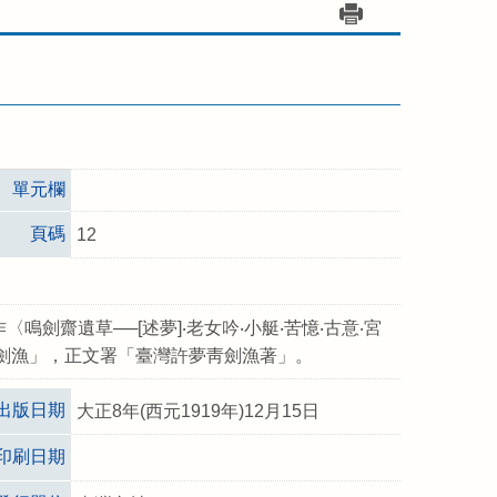
單元欄
頁碼
12
劍齋遺草──[述夢]‧老女吟‧小艇‧苦憶‧古意‧宮
「許劍漁」，正文署「臺灣許夢靑劍漁著」。
出版日期
大正8年(西元1919年)12月15日
印刷日期