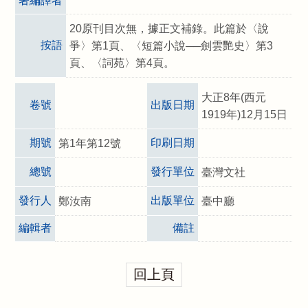
著編譯者
20原刊目次無，據正文補錄。此篇於〈說
按語
爭〉第1頁、〈短篇小說──劍雲艷史〉第3
頁、〈詞苑〉第4頁。
大正8年(西元
卷號
出版日期
1919年)12月15日
期號
印刷日期
第1年第12號
總號
發行單位
臺灣文社
發行人
出版單位
鄭汝南
臺中廳
編輯者
備註
回上頁